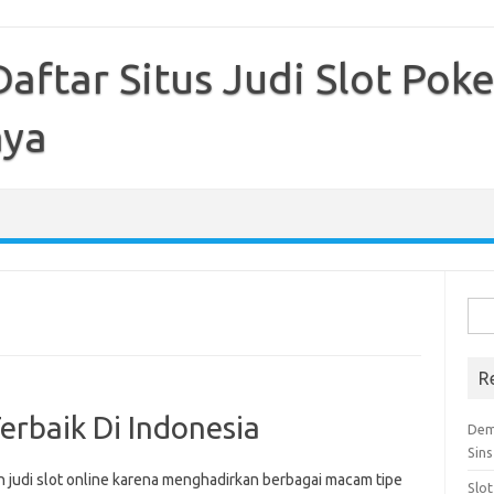
tar Situs Judi Slot Poke
aya
Sea
for:
R
erbaik Di Indonesia
Dem
Sin
n judi slot online karena menghadirkan berbagai macam tipe
Slot