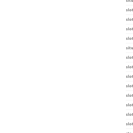
sit
slo
slo
slo
slo
sit
slo
slo
slo
slo
slo
slo
slo
slo