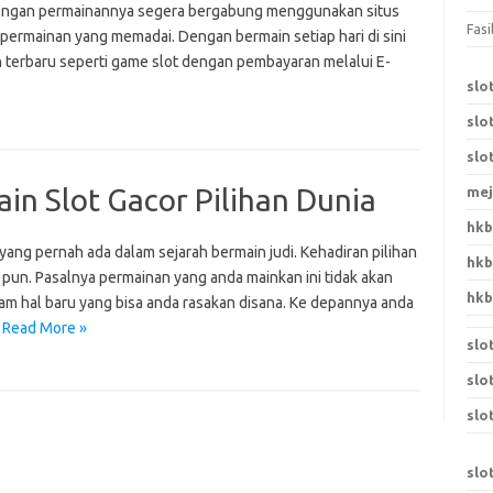
 dengan permainannya segera bergabung menggunakan situs
Fasi
 permainan yang memadai. Dengan bermain setiap hari di sini
terbaru seperti game slot dengan pembayaran melalui E-
slo
slo
slo
ain Slot Gacor Pilihan Dunia
mej
hk
yang pernah ada dalam sejarah bermain judi. Kehadiran pilihan
hk
pa pun. Pasalnya permainan yang anda mainkan ini tidak akan
hk
am hal baru yang bisa anda rasakan disana. Ke depannya anda
…
Read More »
slo
slo
slo
slo