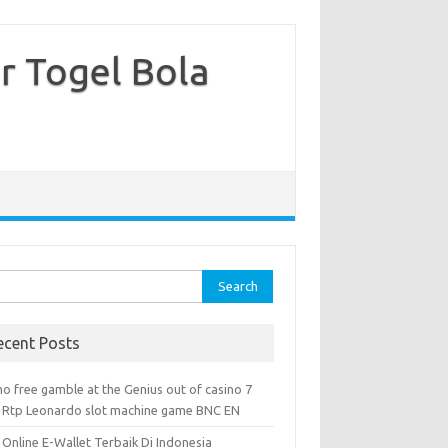
r Togel Bola
rch
ecent Posts
o free gamble at the Genius out of casino 7
s Rtp Leonardo slot machine game BNC EN
 Online E-Wallet Terbaik Di Indonesia