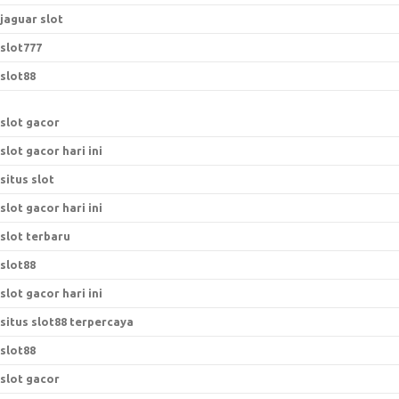
jaguar slot
slot777
slot88
slot gacor
slot gacor hari ini
situs slot
slot gacor hari ini
slot terbaru
slot88
slot gacor hari ini
situs slot88 terpercaya
slot88
slot gacor