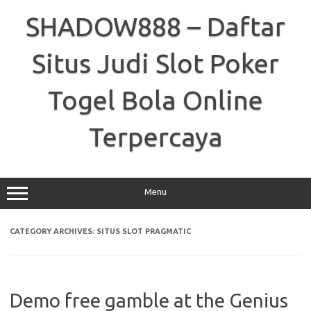
Skip
to
SHADOW888 – Daftar
content
Situs Judi Slot Poker
Togel Bola Online
Terpercaya
Menu
CATEGORY ARCHIVES:
SITUS SLOT PRAGMATIC
Demo free gamble at the Genius