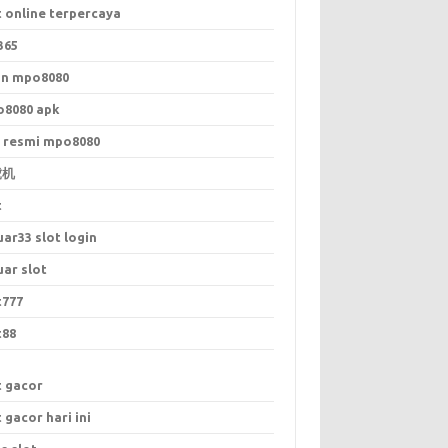
t online terpercaya
365
in mpo8080
8080 apk
k resmi mpo8080
虎机
t
uar33 slot login
uar slot
t777
t88
t gacor
t gacor hari ini