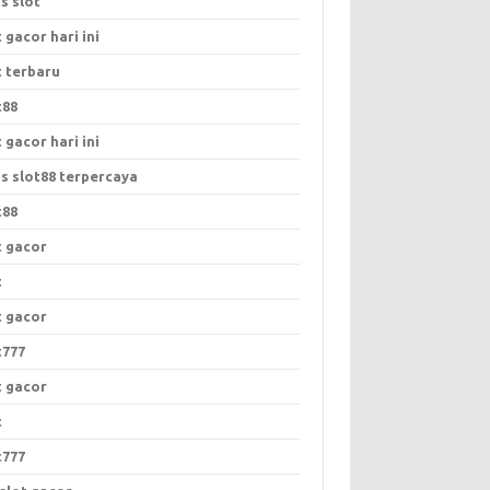
us slot
t gacor hari ini
t terbaru
t88
t gacor hari ini
us slot88 terpercaya
t88
t gacor
t
t gacor
t777
t gacor
t
t777