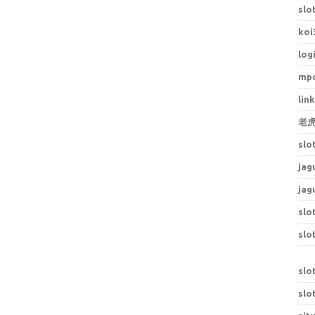
slo
koi
log
mpo
lin
老
slo
jag
jag
slo
slo
slo
slo