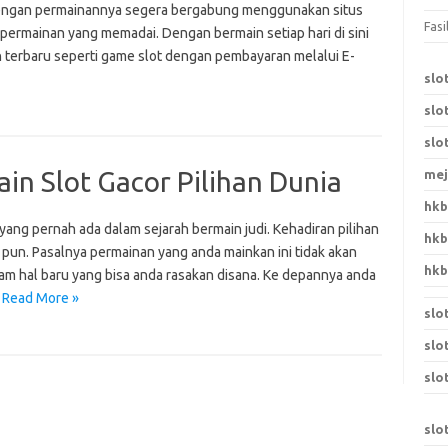
 dengan permainannya segera bergabung menggunakan situs
Fasi
 permainan yang memadai. Dengan bermain setiap hari di sini
terbaru seperti game slot dengan pembayaran melalui E-
slo
slo
slo
ain Slot Gacor Pilihan Dunia
mej
hk
yang pernah ada dalam sejarah bermain judi. Kehadiran pilihan
hk
pa pun. Pasalnya permainan yang anda mainkan ini tidak akan
hk
am hal baru yang bisa anda rasakan disana. Ke depannya anda
…
Read More »
slo
slo
slo
slo