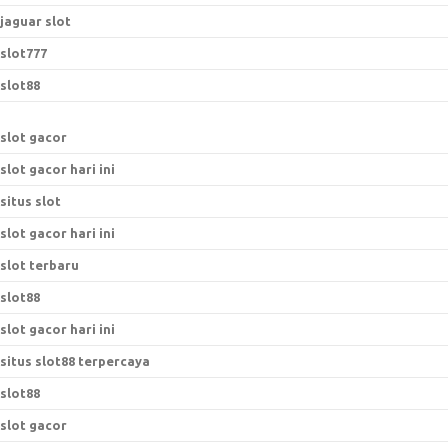
jaguar slot
slot777
slot88
slot gacor
slot gacor hari ini
situs slot
slot gacor hari ini
slot terbaru
slot88
slot gacor hari ini
situs slot88 terpercaya
slot88
slot gacor