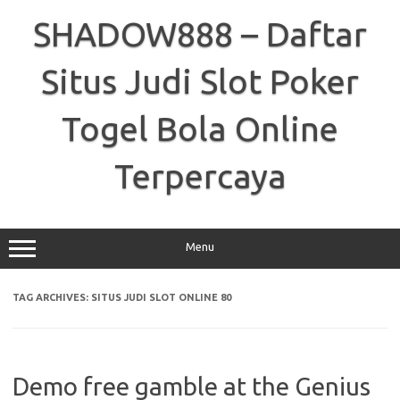
Skip
to
SHADOW888 – Daftar
content
Situs Judi Slot Poker
Togel Bola Online
Terpercaya
Menu
TAG ARCHIVES:
SITUS JUDI SLOT ONLINE 80
Demo free gamble at the Genius