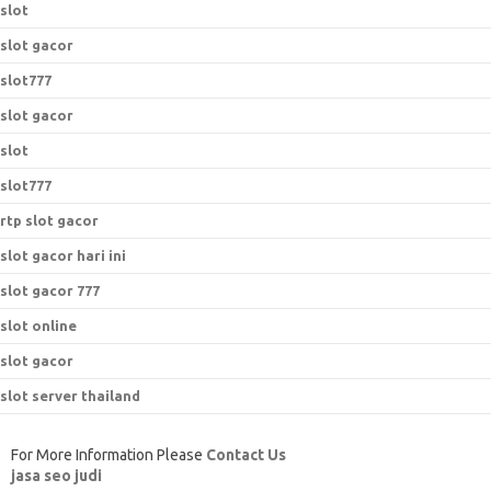
slot
slot gacor
slot777
slot gacor
slot
slot777
rtp slot gacor
slot gacor hari ini
slot gacor 777
slot online
slot gacor
slot server thailand
For More Information Please
Contact Us
jasa seo judi