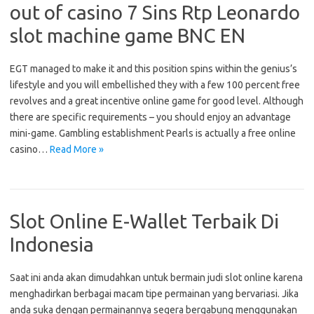
out of casino 7 Sins Rtp Leonardo
slot machine game BNC EN
EGT managed to make it and this position spins within the genius’s
lifestyle and you will embellished they with a few 100 percent free
revolves and a great incentive online game for good level. Although
there are specific requirements – you should enjoy an advantage
mini-game. Gambling establishment Pearls is actually a free online
casino…
Read More »
Slot Online E-Wallet Terbaik Di
Indonesia
Saat ini anda akan dimudahkan untuk bermain judi slot online karena
menghadirkan berbagai macam tipe permainan yang bervariasi. Jika
anda suka dengan permainannya segera bergabung menggunakan