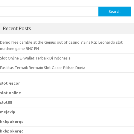
Search
for:
Recent Posts
Demo free gamble at the Genius out of casino 7 Sins Rtp Leonardo slot
machine game BNC EN
Slot Online E-Wallet Terbaik Di Indonesia
Fasilitas Terbaik Bermain Slot Gacor Pilihan Dunia
slot gacor
slot online
slot88
mejavip
hkbpokerqq
hkbpokerqq