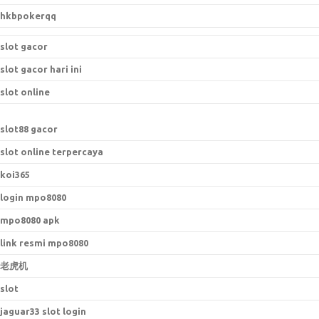
hkbpokerqq
slot gacor
slot gacor hari ini
slot online
slot88 gacor
slot online terpercaya
koi365
login mpo8080
mpo8080 apk
link resmi mpo8080
老虎机
slot
jaguar33 slot login