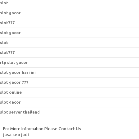
slot
slot gacor
slot777
slot gacor
slot
slot777
rtp slot gacor
slot gacor hari ini
slot gacor 777
slot online
slot gacor
slot server thailand
For More Information Please
Contact Us
jasa seo judi