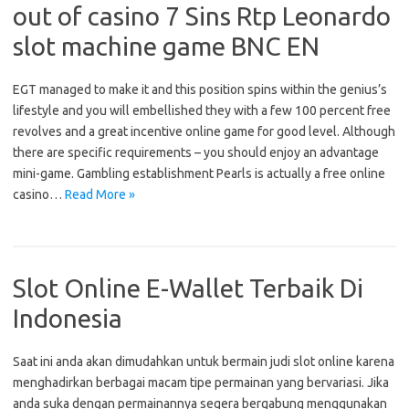
out of casino 7 Sins Rtp Leonardo
slot machine game BNC EN
EGT managed to make it and this position spins within the genius’s
lifestyle and you will embellished they with a few 100 percent free
revolves and a great incentive online game for good level. Although
there are specific requirements – you should enjoy an advantage
mini-game. Gambling establishment Pearls is actually a free online
casino…
Read More »
Slot Online E-Wallet Terbaik Di
Indonesia
Saat ini anda akan dimudahkan untuk bermain judi slot online karena
menghadirkan berbagai macam tipe permainan yang bervariasi. Jika
anda suka dengan permainannya segera bergabung menggunakan