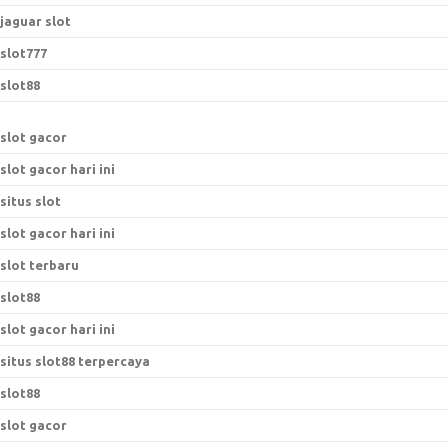
jaguar slot
slot777
slot88
slot gacor
slot gacor hari ini
situs slot
slot gacor hari ini
slot terbaru
slot88
slot gacor hari ini
situs slot88 terpercaya
slot88
slot gacor