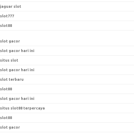
jaguar slot
slot777
slot88
slot gacor
slot gacor hari ini
situs slot
slot gacor hari ini
slot terbaru
slot88
slot gacor hari ini
situs slot88 terpercaya
slot88
slot gacor