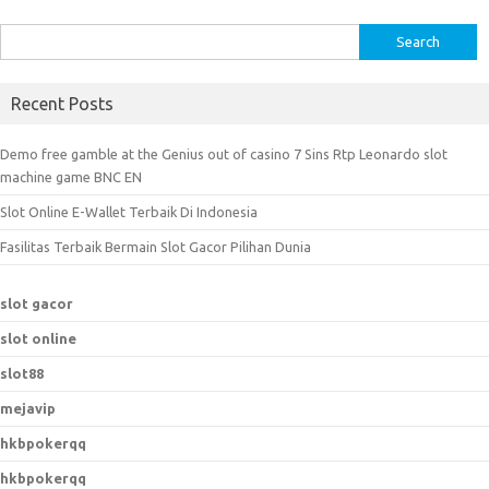
Search
for:
Recent Posts
Demo free gamble at the Genius out of casino 7 Sins Rtp Leonardo slot
machine game BNC EN
Slot Online E-Wallet Terbaik Di Indonesia
Fasilitas Terbaik Bermain Slot Gacor Pilihan Dunia
slot gacor
slot online
slot88
mejavip
hkbpokerqq
hkbpokerqq