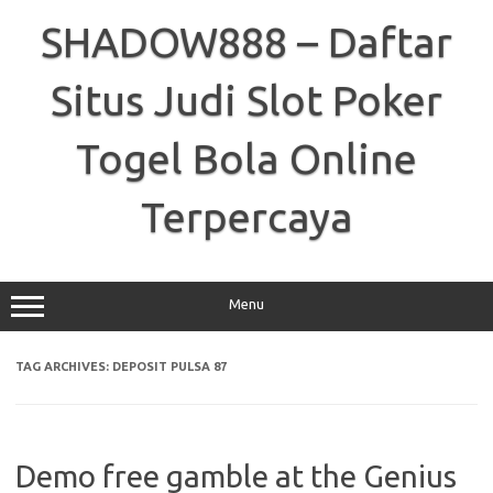
Skip
to
SHADOW888 – Daftar
content
Situs Judi Slot Poker
Togel Bola Online
Terpercaya
Menu
TAG ARCHIVES:
DEPOSIT PULSA 87
Demo free gamble at the Genius