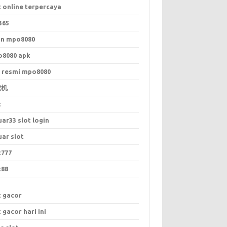
t online terpercaya
365
in mpo8080
8080 apk
k resmi mpo8080
虎机
t
uar33 slot login
uar slot
t777
t88
t gacor
t gacor hari ini