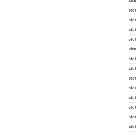
sit
slo
slo
slo
slo
sit
slo
slo
slo
slo
slo
slo
slo
slo