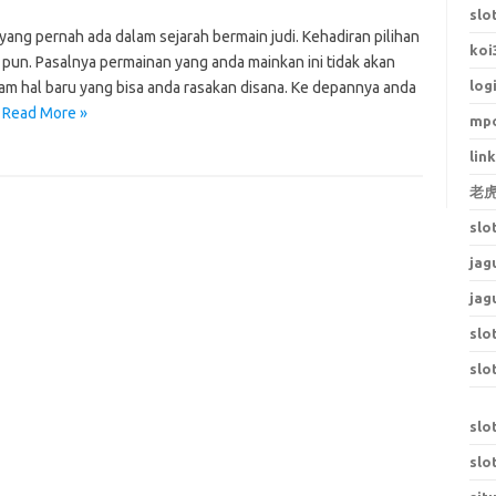
slo
yang pernah ada dalam sejarah bermain judi. Kehadiran pilihan
koi
pa pun. Pasalnya permainan yang anda mainkan ini tidak akan
log
am hal baru yang bisa anda rasakan disana. Ke depannya anda
…
Read More »
mpo
lin
老
slo
jag
jag
slo
slo
slo
slo