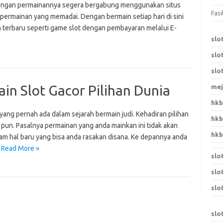
 dengan permainannya segera bergabung menggunakan situs
Fasi
 permainan yang memadai. Dengan bermain setiap hari di sini
terbaru seperti game slot dengan pembayaran melalui E-
slo
slo
slo
ain Slot Gacor Pilihan Dunia
mej
hk
yang pernah ada dalam sejarah bermain judi. Kehadiran pilihan
hk
pa pun. Pasalnya permainan yang anda mainkan ini tidak akan
hk
am hal baru yang bisa anda rasakan disana. Ke depannya anda
…
Read More »
slo
slo
slo
slo