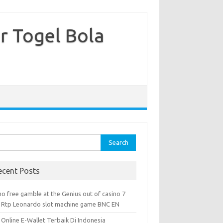
r Togel Bola
rch
ecent Posts
o free gamble at the Genius out of casino 7
s Rtp Leonardo slot machine game BNC EN
 Online E-Wallet Terbaik Di Indonesia