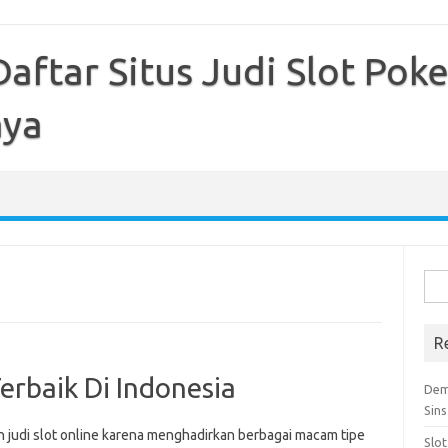
tar Situs Judi Slot Poke
aya
Sea
for:
R
erbaik Di Indonesia
Dem
Sin
n judi slot online karena menghadirkan berbagai macam tipe
Slot