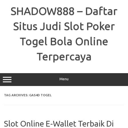
Skip
to
SHADOW888 – Daftar
content
Situs Judi Slot Poker
Togel Bola Online
Terpercaya
Menu
TAG ARCHIVES:
GAS4D TOGEL
Slot Online E-Wallet Terbaik Di