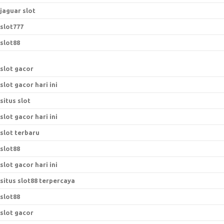
jaguar slot
slot777
slot88
slot gacor
slot gacor hari ini
situs slot
slot gacor hari ini
slot terbaru
slot88
slot gacor hari ini
situs slot88 terpercaya
slot88
slot gacor