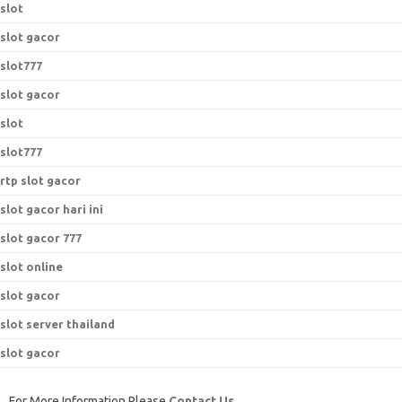
slot
slot gacor
slot777
slot gacor
slot
slot777
rtp slot gacor
slot gacor hari ini
slot gacor 777
slot online
slot gacor
slot server thailand
slot gacor
For More Information Please
Contact Us