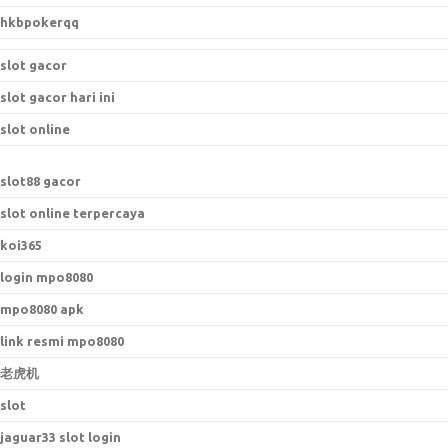
hkbpokerqq
slot gacor
slot gacor hari ini
slot online
slot88 gacor
slot online terpercaya
koi365
login mpo8080
mpo8080 apk
link resmi mpo8080
老虎机
slot
jaguar33 slot login