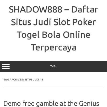
Skip
to
SHADOW888 – Daftar
content
Situs Judi Slot Poker
Togel Bola Online
Terpercaya
Menu
TAG ARCHIVES:
SITUS JUDI 18
Demo free gamble at the Genius