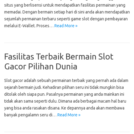
situs yang berlisensi untuk mendapatkan fasilitas permainan yang
memadai. Dengan bermain setiap hari di sini anda akan mendapatkan
sejumlah permainan terbaru seperti game slot dengan pembayaran
melalui E-Wallet. Proses…
Read More »
Fasilitas Terbaik Bermain Slot
Gacor Pilihan Dunia
Slot gacor adalah sebuah permainan terbaik yang pernah ada dalam
sejarah bermain judi. Kehadiran pilihan seru ini tidak mungkin bisa
ditolak oleh siapa pun. Pasalnya permainan yang anda mainkan ini
tidak akan sama seperti dulu. Dimana ada berbagai macam hal baru
yang bisa anda rasakan disana. Ke depannya anda akan membawa
banyak pengalamn seru di…
Read More »