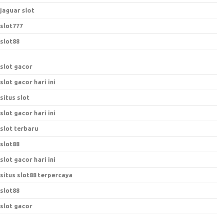
jaguar slot
slot777
slot88
slot gacor
slot gacor hari ini
situs slot
slot gacor hari ini
slot terbaru
slot88
slot gacor hari ini
situs slot88 terpercaya
slot88
slot gacor