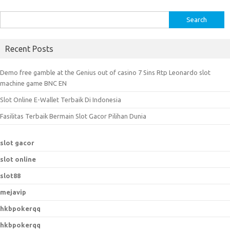
Search
for:
Recent Posts
Demo free gamble at the Genius out of casino 7 Sins Rtp Leonardo slot
machine game BNC EN
Slot Online E-Wallet Terbaik Di Indonesia
Fasilitas Terbaik Bermain Slot Gacor Pilihan Dunia
slot gacor
slot online
slot88
mejavip
hkbpokerqq
hkbpokerqq