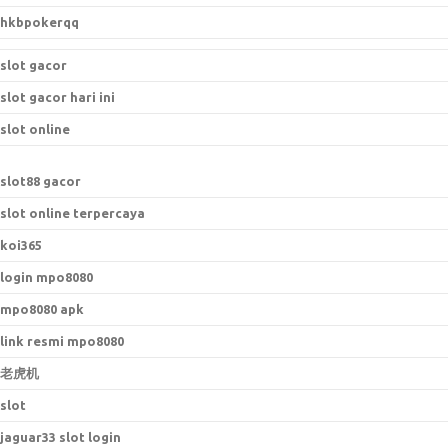
hkbpokerqq
slot gacor
slot gacor hari ini
slot online
slot88 gacor
slot online terpercaya
koi365
login mpo8080
mpo8080 apk
link resmi mpo8080
老虎机
slot
jaguar33 slot login