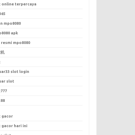
t online terpercaya
365
in mpo8080
8080 apk
k resmi mpo8080
虎机
t
uar33 slot login
uar slot
t777
t88
t gacor
t gacor hari ini