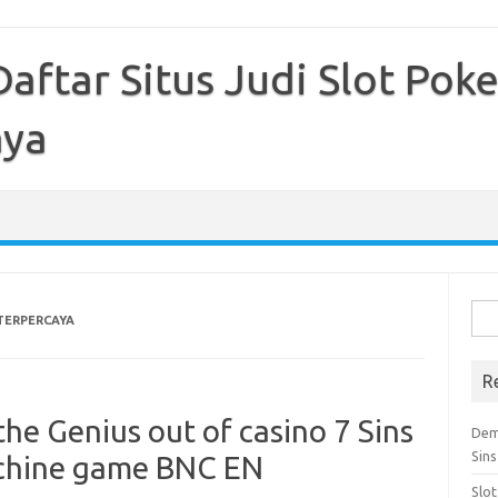
tar Situs Judi Slot Poke
aya
Sea
 TERPERCAYA
for:
R
he Genius out of casino 7 Sins
Dem
Sin
achine game BNC EN
Slot