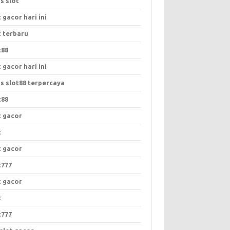
us slot
t gacor hari ini
t terbaru
t88
t gacor hari ini
us slot88 terpercaya
t88
t gacor
t
t gacor
t777
t gacor
t
t777