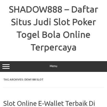
Skip
to
SHADOW888 – Daftar
content
Situs Judi Slot Poker
Togel Bola Online
Terpercaya
Menu
TAG ARCHIVES:
DEWI188 SLOT
Slot Online E-Wallet Terbaik Di