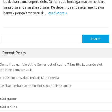
tidak akan sama seperti dulu. Dimana ada berbagai macam hal baru
yang bisa anda rasakan disana. Ke depannya anda akan membawa
banyak pengalamn seru di…
Read More »
Search
for:
Recent Posts
Demo free gamble at the Genius out of casino 7 Sins Rtp Leonardo slot
machine game BNC EN
Slot Online E-Wallet Terbaik Di Indonesia
Fasilitas Terbaik Bermain Slot Gacor Pilihan Dunia
slot gacor
slot online