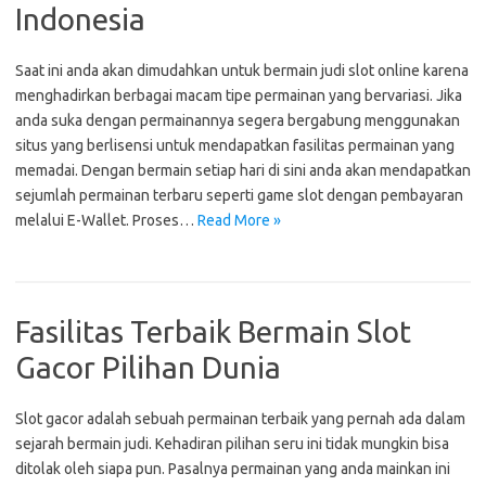
Indonesia
Saat ini anda akan dimudahkan untuk bermain judi slot online karena
menghadirkan berbagai macam tipe permainan yang bervariasi. Jika
anda suka dengan permainannya segera bergabung menggunakan
situs yang berlisensi untuk mendapatkan fasilitas permainan yang
memadai. Dengan bermain setiap hari di sini anda akan mendapatkan
sejumlah permainan terbaru seperti game slot dengan pembayaran
melalui E-Wallet. Proses…
Read More »
Fasilitas Terbaik Bermain Slot
Gacor Pilihan Dunia
Slot gacor adalah sebuah permainan terbaik yang pernah ada dalam
sejarah bermain judi. Kehadiran pilihan seru ini tidak mungkin bisa
ditolak oleh siapa pun. Pasalnya permainan yang anda mainkan ini