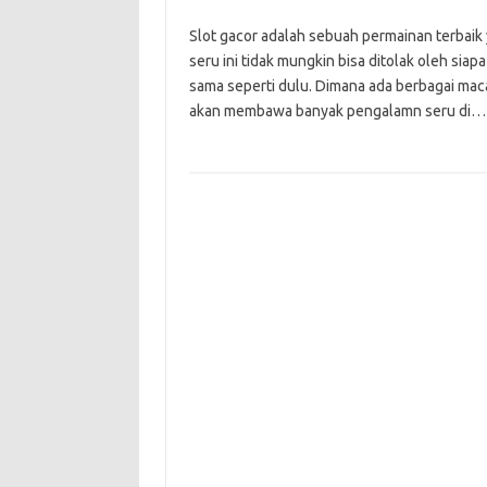
Slot gacor adalah sebuah permainan terbaik 
seru ini tidak mungkin bisa ditolak oleh sia
sama seperti dulu. Dimana ada berbagai mac
akan membawa banyak pengalamn seru di