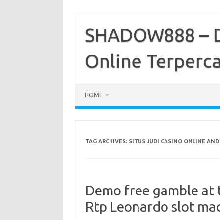
Skip
to
content
SHADOW888 – Daf
Online Terperc
HOME
TAG ARCHIVES:
SITUS JUDI CASINO ONLINE AND
Demo free gamble at t
Rtp Leonardo slot m