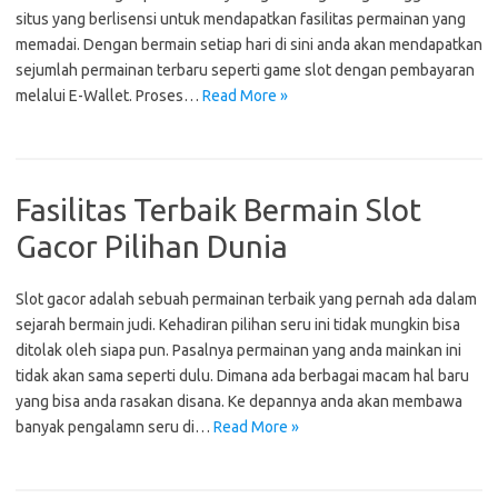
situs yang berlisensi untuk mendapatkan fasilitas permainan yang
memadai. Dengan bermain setiap hari di sini anda akan mendapatkan
sejumlah permainan terbaru seperti game slot dengan pembayaran
melalui E-Wallet. Proses…
Read More »
Fasilitas Terbaik Bermain Slot
Gacor Pilihan Dunia
Slot gacor adalah sebuah permainan terbaik yang pernah ada dalam
sejarah bermain judi. Kehadiran pilihan seru ini tidak mungkin bisa
ditolak oleh siapa pun. Pasalnya permainan yang anda mainkan ini
tidak akan sama seperti dulu. Dimana ada berbagai macam hal baru
yang bisa anda rasakan disana. Ke depannya anda akan membawa
banyak pengalamn seru di…
Read More »