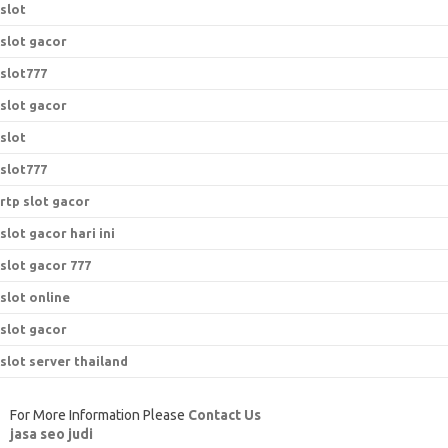
slot
slot gacor
slot777
slot gacor
slot
slot777
rtp slot gacor
slot gacor hari ini
slot gacor 777
slot online
slot gacor
slot server thailand
For More Information Please
Contact Us
jasa seo judi