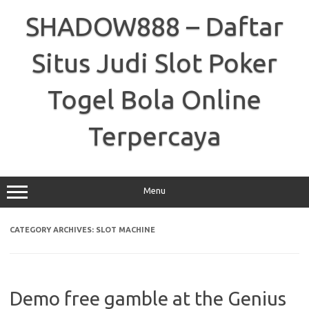
Skip
to
SHADOW888 – Daftar
content
Situs Judi Slot Poker
Togel Bola Online
Terpercaya
Menu
CATEGORY ARCHIVES:
SLOT MACHINE
Demo free gamble at the Genius