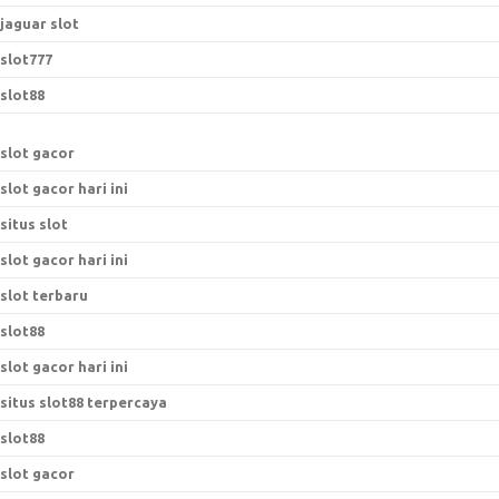
jaguar slot
slot777
slot88
slot gacor
slot gacor hari ini
situs slot
slot gacor hari ini
slot terbaru
slot88
slot gacor hari ini
situs slot88 terpercaya
slot88
slot gacor