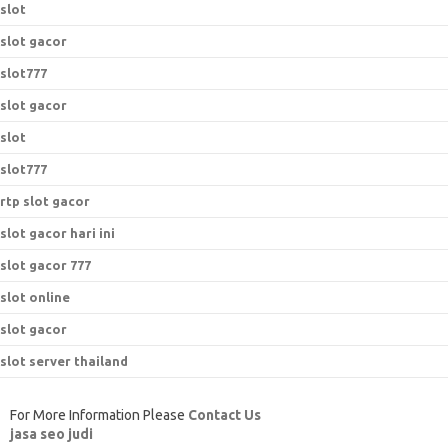
slot
slot gacor
slot777
slot gacor
slot
slot777
rtp slot gacor
slot gacor hari ini
slot gacor 777
slot online
slot gacor
slot server thailand
For More Information Please
Contact Us
jasa seo judi