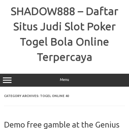
Skip
to
SHADOW888 – Daftar
content
Situs Judi Slot Poker
Togel Bola Online
Terpercaya
Menu
CATEGORY ARCHIVES:
TOGEL ONLINE 40
Demo free gamble at the Genius