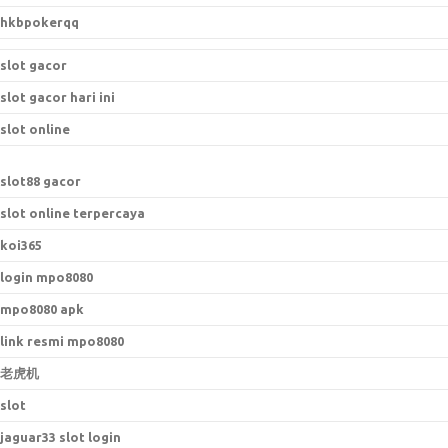
hkbpokerqq
slot gacor
slot gacor hari ini
slot online
slot88 gacor
slot online terpercaya
koi365
login mpo8080
mpo8080 apk
link resmi mpo8080
老虎机
slot
jaguar33 slot login