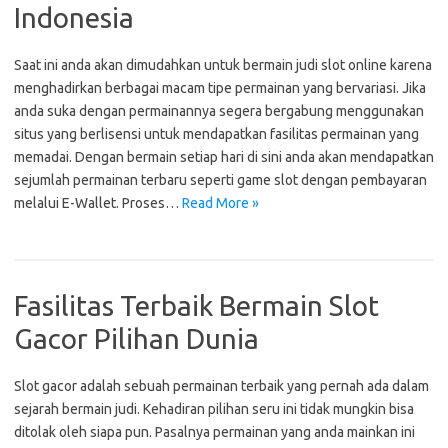
Indonesia
Saat ini anda akan dimudahkan untuk bermain judi slot online karena
menghadirkan berbagai macam tipe permainan yang bervariasi. Jika
anda suka dengan permainannya segera bergabung menggunakan
situs yang berlisensi untuk mendapatkan fasilitas permainan yang
memadai. Dengan bermain setiap hari di sini anda akan mendapatkan
sejumlah permainan terbaru seperti game slot dengan pembayaran
melalui E-Wallet. Proses…
Read More »
Fasilitas Terbaik Bermain Slot
Gacor Pilihan Dunia
Slot gacor adalah sebuah permainan terbaik yang pernah ada dalam
sejarah bermain judi. Kehadiran pilihan seru ini tidak mungkin bisa
ditolak oleh siapa pun. Pasalnya permainan yang anda mainkan ini