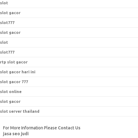
slot
slot gacor
slot777
slot gacor
slot
slot777
rtp slot gacor
slot gacor hari ini
slot gacor 777
slot online
slot gacor
slot server thailand
For More Information Please
Contact Us
jasa seo judi