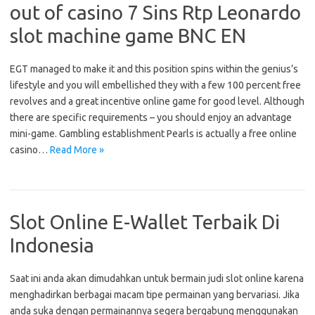
out of casino 7 Sins Rtp Leonardo
slot machine game BNC EN
EGT managed to make it and this position spins within the genius’s
lifestyle and you will embellished they with a few 100 percent free
revolves and a great incentive online game for good level. Although
there are specific requirements – you should enjoy an advantage
mini-game. Gambling establishment Pearls is actually a free online
casino…
Read More »
Slot Online E-Wallet Terbaik Di
Indonesia
Saat ini anda akan dimudahkan untuk bermain judi slot online karena
menghadirkan berbagai macam tipe permainan yang bervariasi. Jika
anda suka dengan permainannya segera bergabung menggunakan