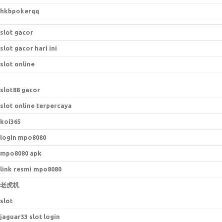
hkbpokerqq
slot gacor
slot gacor hari ini
slot online
slot88 gacor
slot online terpercaya
koi365
login mpo8080
mpo8080 apk
link resmi mpo8080
老虎机
slot
jaguar33 slot login