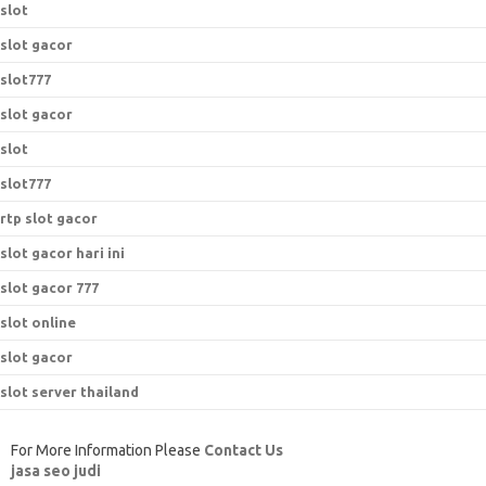
slot
slot gacor
slot777
slot gacor
slot
slot777
rtp slot gacor
slot gacor hari ini
slot gacor 777
slot online
slot gacor
slot server thailand
For More Information Please
Contact Us
jasa seo judi