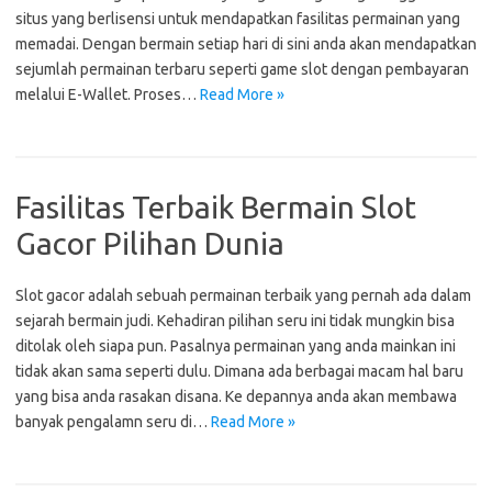
situs yang berlisensi untuk mendapatkan fasilitas permainan yang
memadai. Dengan bermain setiap hari di sini anda akan mendapatkan
sejumlah permainan terbaru seperti game slot dengan pembayaran
melalui E-Wallet. Proses…
Read More »
Fasilitas Terbaik Bermain Slot
Gacor Pilihan Dunia
Slot gacor adalah sebuah permainan terbaik yang pernah ada dalam
sejarah bermain judi. Kehadiran pilihan seru ini tidak mungkin bisa
ditolak oleh siapa pun. Pasalnya permainan yang anda mainkan ini
tidak akan sama seperti dulu. Dimana ada berbagai macam hal baru
yang bisa anda rasakan disana. Ke depannya anda akan membawa
banyak pengalamn seru di…
Read More »