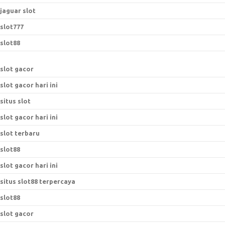
jaguar slot
slot777
slot88
slot gacor
slot gacor hari ini
situs slot
slot gacor hari ini
slot terbaru
slot88
slot gacor hari ini
situs slot88 terpercaya
slot88
slot gacor