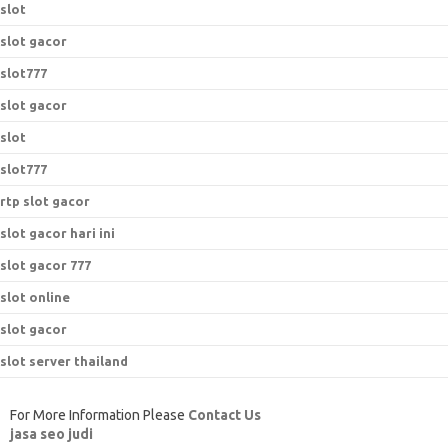
slot
slot gacor
slot777
slot gacor
slot
slot777
rtp slot gacor
slot gacor hari ini
slot gacor 777
slot online
slot gacor
slot server thailand
For More Information Please
Contact Us
jasa seo judi