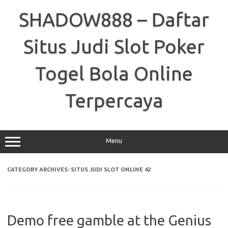
Skip
to
SHADOW888 – Daftar
content
Situs Judi Slot Poker
Togel Bola Online
Terpercaya
Menu
CATEGORY ARCHIVES:
SITUS JUDI SLOT ONLINE 42
Demo free gamble at the Genius