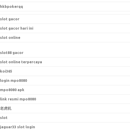
hkbpokerqq
slot gacor
slot gacor hari ini
slot online
slot88 gacor
slot online terpercaya
koi365
login mpo8080
mpo8080 apk
link resmi mpo8080
老虎机
slot
jaguar33 slot login