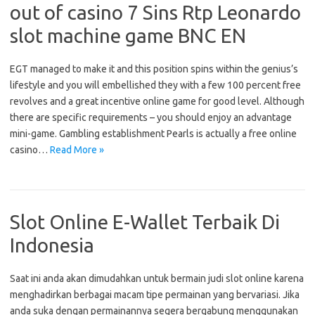
out of casino 7 Sins Rtp Leonardo
slot machine game BNC EN
EGT managed to make it and this position spins within the genius’s
lifestyle and you will embellished they with a few 100 percent free
revolves and a great incentive online game for good level. Although
there are specific requirements – you should enjoy an advantage
mini-game. Gambling establishment Pearls is actually a free online
casino…
Read More »
Slot Online E-Wallet Terbaik Di
Indonesia
Saat ini anda akan dimudahkan untuk bermain judi slot online karena
menghadirkan berbagai macam tipe permainan yang bervariasi. Jika
anda suka dengan permainannya segera bergabung menggunakan