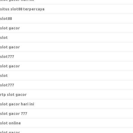
situs slot88 terpercaya
slot88
slot gacor
slot
slot gacor
slot777
slot gacor
slot
slot777
rtp slot gacor
slot gacor hari ini
slot gacor 777
slot online
slot gacor