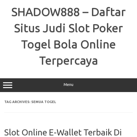
Skip
to
SHADOW888 – Daftar
content
Situs Judi Slot Poker
Togel Bola Online
Terpercaya
Menu
TAG ARCHIVES:
SEMUA TOGEL
Slot Online E-Wallet Terbaik Di