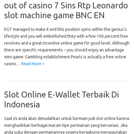
out of casino 7 Sins Rtp Leonardo
slot machine game BNC EN
EGT managed to make it and this position spins within the genius’s
lifestyle and you will embellished they with a few 100 percent free
revolves and a great incentive online game for good level. Although
there are specific requirements – you should enjoy an advantage
mini-game. Gambling establishment Pearls is actually a free online
casino…
Read More »
Slot Online E-Wallet Terbaik Di
Indonesia
Saat ini anda akan dimudahkan untuk bermain judi slot online karena
menghadirkan berbagai macam tipe permainan yang bervariasi. Jika
anda suka dengan permainannya segera bergabung menggunakan