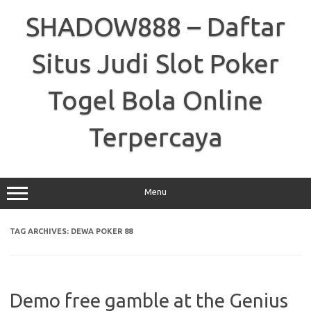
Skip
to
SHADOW888 – Daftar
content
Situs Judi Slot Poker
Togel Bola Online
Terpercaya
Menu
TAG ARCHIVES:
DEWA POKER 88
Demo free gamble at the Genius