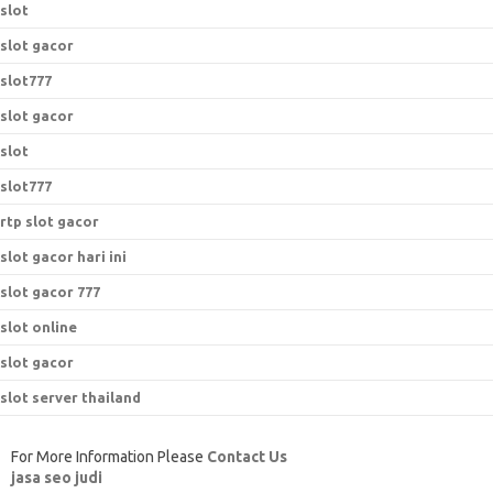
slot
slot gacor
slot777
slot gacor
slot
slot777
rtp slot gacor
slot gacor hari ini
slot gacor 777
slot online
slot gacor
slot server thailand
For More Information Please
Contact Us
jasa seo judi