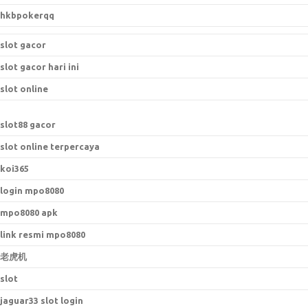
hkbpokerqq
slot gacor
slot gacor hari ini
slot online
slot88 gacor
slot online terpercaya
koi365
login mpo8080
mpo8080 apk
link resmi mpo8080
老虎机
slot
jaguar33 slot login