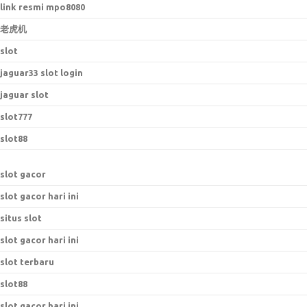
link resmi mpo8080
老虎机
slot
jaguar33 slot login
jaguar slot
slot777
slot88
slot gacor
slot gacor hari ini
situs slot
slot gacor hari ini
slot terbaru
slot88
slot gacor hari ini