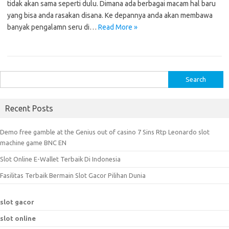
tidak akan sama seperti dulu. Dimana ada berbagai macam hal baru
yang bisa anda rasakan disana. Ke depannya anda akan membawa
banyak pengalamn seru di…
Read More »
Search
for:
Recent Posts
Demo free gamble at the Genius out of casino 7 Sins Rtp Leonardo slot
machine game BNC EN
Slot Online E-Wallet Terbaik Di Indonesia
Fasilitas Terbaik Bermain Slot Gacor Pilihan Dunia
slot gacor
slot online