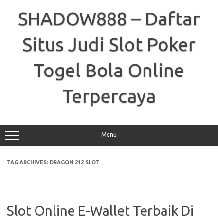
Skip
to
SHADOW888 – Daftar
content
Situs Judi Slot Poker
Togel Bola Online
Terpercaya
Menu
TAG ARCHIVES:
DRAGON 212 SLOT
Slot Online E-Wallet Terbaik Di