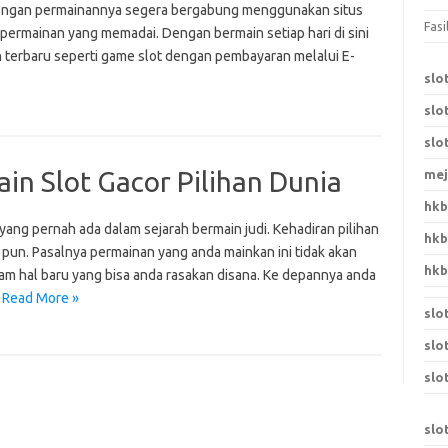
 dengan permainannya segera bergabung menggunakan situs
Fasi
 permainan yang memadai. Dengan bermain setiap hari di sini
terbaru seperti game slot dengan pembayaran melalui E-
slo
slo
slo
ain Slot Gacor Pilihan Dunia
mej
hk
yang pernah ada dalam sejarah bermain judi. Kehadiran pilihan
hk
pa pun. Pasalnya permainan yang anda mainkan ini tidak akan
hk
am hal baru yang bisa anda rasakan disana. Ke depannya anda
…
Read More »
slo
slo
slo
slo