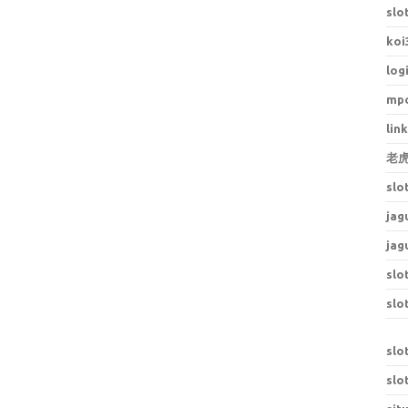
slo
koi
log
mpo
lin
老
slo
jag
jag
slo
slo
slo
slo