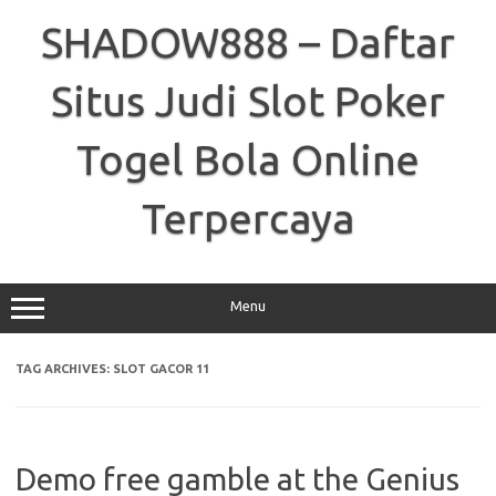
Skip
to
SHADOW888 – Daftar
content
Situs Judi Slot Poker
Togel Bola Online
Terpercaya
Menu
TAG ARCHIVES:
SLOT GACOR 11
Demo free gamble at the Genius