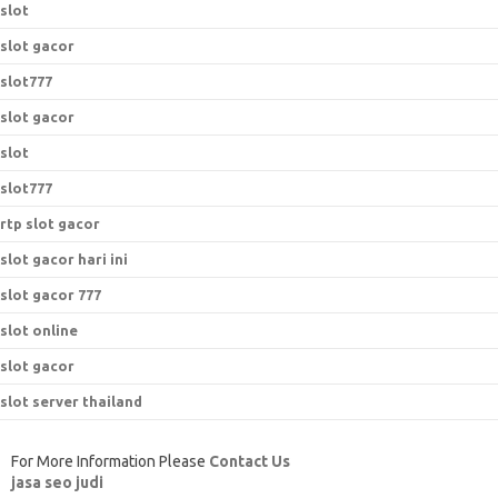
slot
slot gacor
slot777
slot gacor
slot
slot777
rtp slot gacor
slot gacor hari ini
slot gacor 777
slot online
slot gacor
slot server thailand
For More Information Please
Contact Us
jasa seo judi