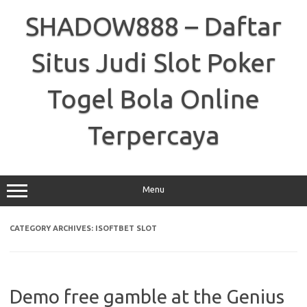
Skip
to
SHADOW888 – Daftar
content
Situs Judi Slot Poker
Togel Bola Online
Terpercaya
Menu
CATEGORY ARCHIVES:
ISOFTBET SLOT
Demo free gamble at the Genius