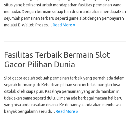
situs yang berlisensi untuk mendapatkan fasilitas permainan yang
memadai. Dengan bermain setiap hari di sini anda akan mendapatkan
sejumlah permainan terbaru seperti game slot dengan pembayaran
melalui E-Wallet. Proses…
Read More »
Fasilitas Terbaik Bermain Slot
Gacor Pilihan Dunia
Slot gacor adalah sebuah permainan terbaik yang pernah ada dalam
sejarah bermain judi. Kehadiran pilihan seru ini tidak mungkin bisa
ditolak oleh siapa pun. Pasalnya permainan yang anda mainkan ini
tidak akan sama seperti dulu. Dimana ada berbagai macam hal baru
yang bisa anda rasakan disana. Ke depannya anda akan membawa
banyak pengalamn seru di…
Read More »