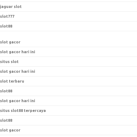
jaguar slot
slot777
slot88
slot gacor
slot gacor hari ini
situs slot
slot gacor hari ini
slot terbaru
slot88
slot gacor hari ini
situs slot88 terpercaya
slot88
slot gacor