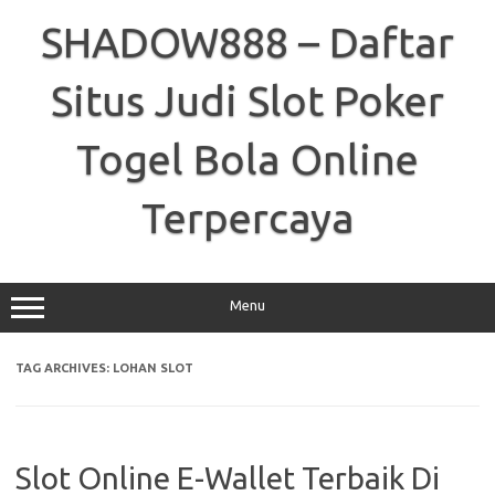
Skip
to
SHADOW888 – Daftar
content
Situs Judi Slot Poker
Togel Bola Online
Terpercaya
Menu
TAG ARCHIVES:
LOHAN SLOT
Slot Online E-Wallet Terbaik Di