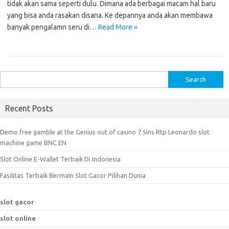
tidak akan sama seperti dulu. Dimana ada berbagai macam hal baru
yang bisa anda rasakan disana. Ke depannya anda akan membawa
banyak pengalamn seru di…
Read More »
Search
for:
Recent Posts
Demo free gamble at the Genius out of casino 7 Sins Rtp Leonardo slot
machine game BNC EN
Slot Online E-Wallet Terbaik Di Indonesia
Fasilitas Terbaik Bermain Slot Gacor Pilihan Dunia
slot gacor
slot online