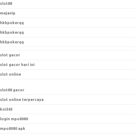
slot88
mejavip
hkbpokerqq
hkbpokerqq
hkbpokerqq
slot gacor
slot gacor hari ini
slot online
slot88 gacor
slot online terpercaya
koi365
login mpo8080
mpo8080 apk