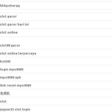
hkbpokerqq
slot gacor
slot gacor hari ini
slot online
slot88 gacor
slot online terpercaya
koi365
login mpo8080
mpo8080 apk
link resmi mpo8080
老虎机
slot
jaguar33 slot login