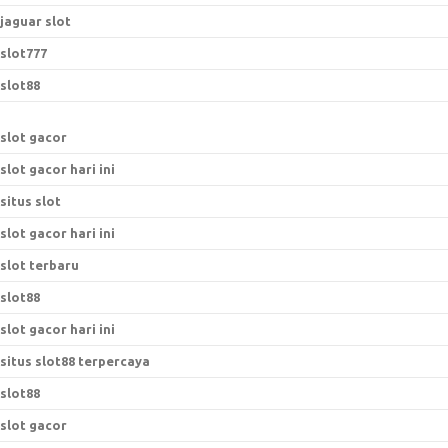
jaguar slot
slot777
slot88
slot gacor
slot gacor hari ini
situs slot
slot gacor hari ini
slot terbaru
slot88
slot gacor hari ini
situs slot88 terpercaya
slot88
slot gacor