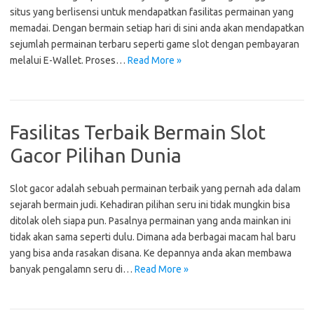
situs yang berlisensi untuk mendapatkan fasilitas permainan yang
memadai. Dengan bermain setiap hari di sini anda akan mendapatkan
sejumlah permainan terbaru seperti game slot dengan pembayaran
melalui E-Wallet. Proses…
Read More »
Fasilitas Terbaik Bermain Slot
Gacor Pilihan Dunia
Slot gacor adalah sebuah permainan terbaik yang pernah ada dalam
sejarah bermain judi. Kehadiran pilihan seru ini tidak mungkin bisa
ditolak oleh siapa pun. Pasalnya permainan yang anda mainkan ini
tidak akan sama seperti dulu. Dimana ada berbagai macam hal baru
yang bisa anda rasakan disana. Ke depannya anda akan membawa
banyak pengalamn seru di…
Read More »