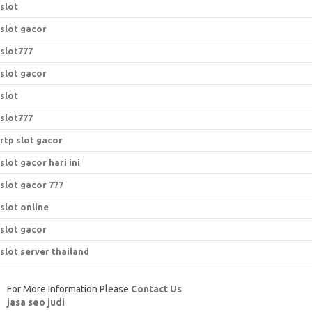
slot
slot gacor
slot777
slot gacor
slot
slot777
rtp slot gacor
slot gacor hari ini
slot gacor 777
slot online
slot gacor
slot server thailand
For More Information Please
Contact Us
jasa seo judi