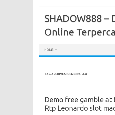
Skip
to
content
SHADOW888 – Daf
Online Terperc
HOME
TAG ARCHIVES:
GEMBIRA SLOT
Demo free gamble at t
Rtp Leonardo slot m