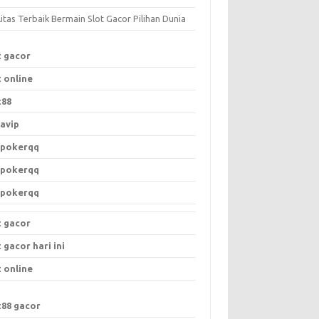
litas Terbaik Bermain Slot Gacor Pilihan Dunia
t gacor
t online
t88
avip
bpokerqq
bpokerqq
bpokerqq
t gacor
t gacor hari ini
t online
t88 gacor