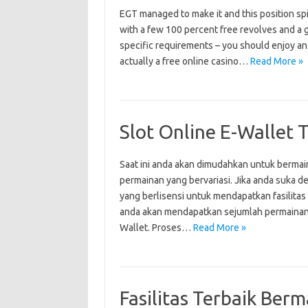
EGT managed to make it and this position spi
with a few 100 percent free revolves and a g
specific requirements – you should enjoy a
actually a free online casino…
Read More »
Slot Online E-Wallet T
Saat ini anda akan dimudahkan untuk bermai
permainan yang bervariasi. Jika anda suka
yang berlisensi untuk mendapatkan fasilitas
anda akan mendapatkan sejumlah permainan 
Wallet. Proses…
Read More »
Fasilitas Terbaik Berm