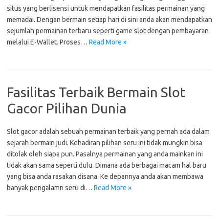
situs yang berlisensi untuk mendapatkan fasilitas permainan yang
memadai. Dengan bermain setiap hari di sini anda akan mendapatkan
sejumlah permainan terbaru seperti game slot dengan pembayaran
melalui E-Wallet. Proses…
Read More »
Fasilitas Terbaik Bermain Slot
Gacor Pilihan Dunia
Slot gacor adalah sebuah permainan terbaik yang pernah ada dalam
sejarah bermain judi. Kehadiran pilihan seru ini tidak mungkin bisa
ditolak oleh siapa pun. Pasalnya permainan yang anda mainkan ini
tidak akan sama seperti dulu. Dimana ada berbagai macam hal baru
yang bisa anda rasakan disana. Ke depannya anda akan membawa
banyak pengalamn seru di…
Read More »