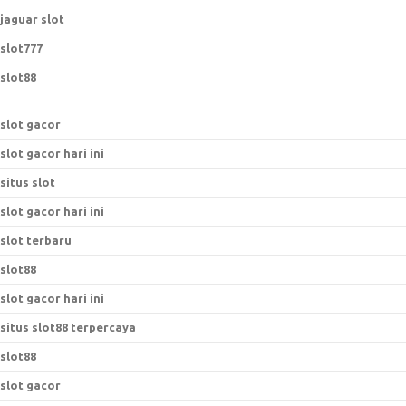
jaguar slot
slot777
slot88
slot gacor
slot gacor hari ini
situs slot
slot gacor hari ini
slot terbaru
slot88
slot gacor hari ini
situs slot88 terpercaya
slot88
slot gacor