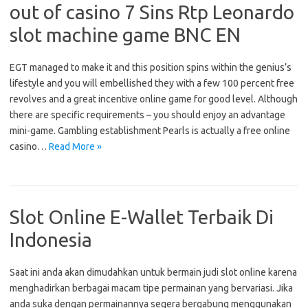
out of casino 7 Sins Rtp Leonardo
slot machine game BNC EN
EGT managed to make it and this position spins within the genius’s
lifestyle and you will embellished they with a few 100 percent free
revolves and a great incentive online game for good level. Although
there are specific requirements – you should enjoy an advantage
mini-game. Gambling establishment Pearls is actually a free online
casino…
Read More »
Slot Online E-Wallet Terbaik Di
Indonesia
Saat ini anda akan dimudahkan untuk bermain judi slot online karena
menghadirkan berbagai macam tipe permainan yang bervariasi. Jika
anda suka dengan permainannya segera bergabung menggunakan