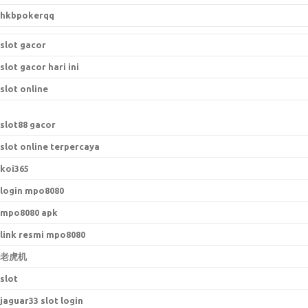
hkbpokerqq
slot gacor
slot gacor hari ini
slot online
slot88 gacor
slot online terpercaya
koi365
login mpo8080
mpo8080 apk
link resmi mpo8080
老虎机
slot
jaguar33 slot login