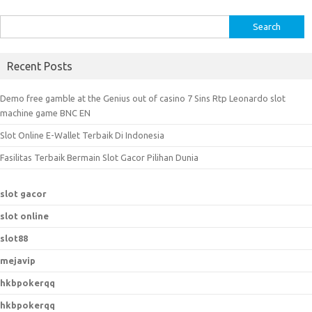
Search
for:
Recent Posts
Demo free gamble at the Genius out of casino 7 Sins Rtp Leonardo slot
machine game BNC EN
Slot Online E-Wallet Terbaik Di Indonesia
Fasilitas Terbaik Bermain Slot Gacor Pilihan Dunia
slot gacor
slot online
slot88
mejavip
hkbpokerqq
hkbpokerqq