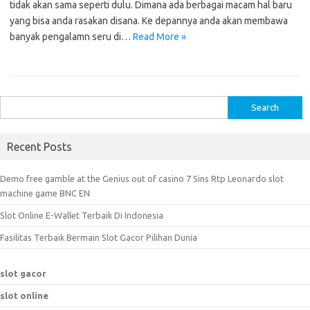
tidak akan sama seperti dulu. Dimana ada berbagai macam hal baru
yang bisa anda rasakan disana. Ke depannya anda akan membawa
banyak pengalamn seru di…
Read More »
Search
for:
Recent Posts
Demo free gamble at the Genius out of casino 7 Sins Rtp Leonardo slot
machine game BNC EN
Slot Online E-Wallet Terbaik Di Indonesia
Fasilitas Terbaik Bermain Slot Gacor Pilihan Dunia
slot gacor
slot online