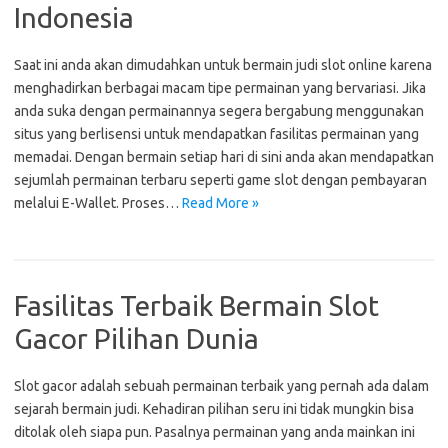
Indonesia
Saat ini anda akan dimudahkan untuk bermain judi slot online karena
menghadirkan berbagai macam tipe permainan yang bervariasi. Jika
anda suka dengan permainannya segera bergabung menggunakan
situs yang berlisensi untuk mendapatkan fasilitas permainan yang
memadai. Dengan bermain setiap hari di sini anda akan mendapatkan
sejumlah permainan terbaru seperti game slot dengan pembayaran
melalui E-Wallet. Proses…
Read More »
Fasilitas Terbaik Bermain Slot
Gacor Pilihan Dunia
Slot gacor adalah sebuah permainan terbaik yang pernah ada dalam
sejarah bermain judi. Kehadiran pilihan seru ini tidak mungkin bisa
ditolak oleh siapa pun. Pasalnya permainan yang anda mainkan ini