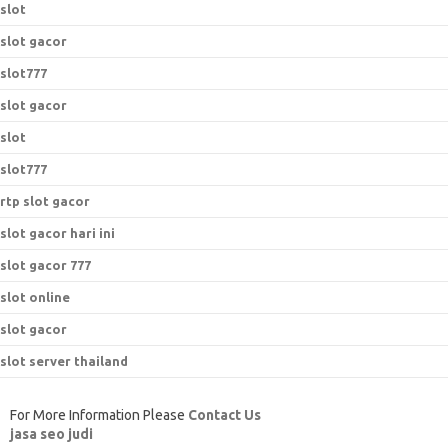
slot
slot gacor
slot777
slot gacor
slot
slot777
rtp slot gacor
slot gacor hari ini
slot gacor 777
slot online
slot gacor
slot server thailand
For More Information Please
Contact Us
jasa seo judi