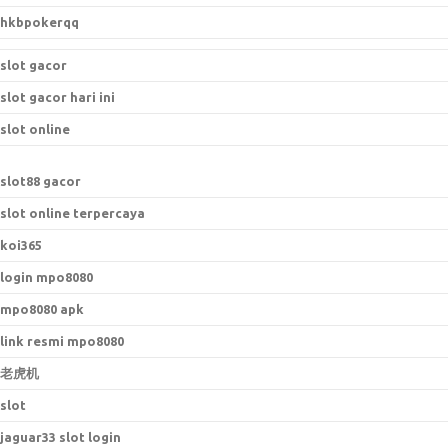
hkbpokerqq
slot gacor
slot gacor hari ini
slot online
slot88 gacor
slot online terpercaya
koi365
login mpo8080
mpo8080 apk
link resmi mpo8080
老虎机
slot
jaguar33 slot login