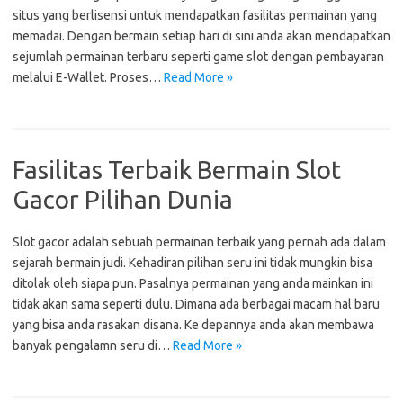
situs yang berlisensi untuk mendapatkan fasilitas permainan yang
memadai. Dengan bermain setiap hari di sini anda akan mendapatkan
sejumlah permainan terbaru seperti game slot dengan pembayaran
melalui E-Wallet. Proses…
Read More »
Fasilitas Terbaik Bermain Slot
Gacor Pilihan Dunia
Slot gacor adalah sebuah permainan terbaik yang pernah ada dalam
sejarah bermain judi. Kehadiran pilihan seru ini tidak mungkin bisa
ditolak oleh siapa pun. Pasalnya permainan yang anda mainkan ini
tidak akan sama seperti dulu. Dimana ada berbagai macam hal baru
yang bisa anda rasakan disana. Ke depannya anda akan membawa
banyak pengalamn seru di…
Read More »