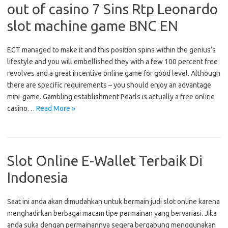
out of casino 7 Sins Rtp Leonardo
slot machine game BNC EN
EGT managed to make it and this position spins within the genius’s
lifestyle and you will embellished they with a few 100 percent free
revolves and a great incentive online game for good level. Although
there are specific requirements – you should enjoy an advantage
mini-game. Gambling establishment Pearls is actually a free online
casino…
Read More »
Slot Online E-Wallet Terbaik Di
Indonesia
Saat ini anda akan dimudahkan untuk bermain judi slot online karena
menghadirkan berbagai macam tipe permainan yang bervariasi. Jika
anda suka dengan permainannya segera bergabung menggunakan