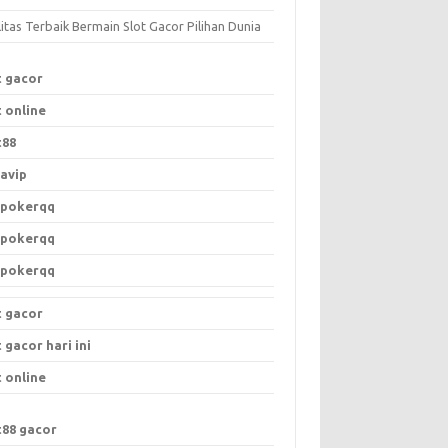
litas Terbaik Bermain Slot Gacor Pilihan Dunia
t gacor
t online
t88
avip
bpokerqq
bpokerqq
bpokerqq
t gacor
t gacor hari ini
t online
t88 gacor