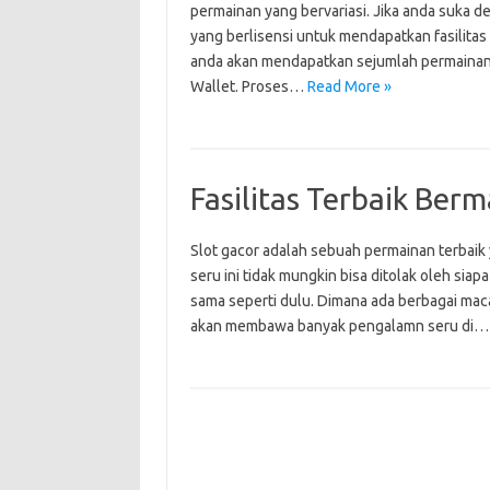
permainan yang bervariasi. Jika anda suka
yang berlisensi untuk mendapatkan fasilitas
anda akan mendapatkan sejumlah permainan 
Wallet. Proses…
Read More »
Fasilitas Terbaik Berm
Slot gacor adalah sebuah permainan terbaik 
seru ini tidak mungkin bisa ditolak oleh sia
sama seperti dulu. Dimana ada berbagai mac
akan membawa banyak pengalamn seru di