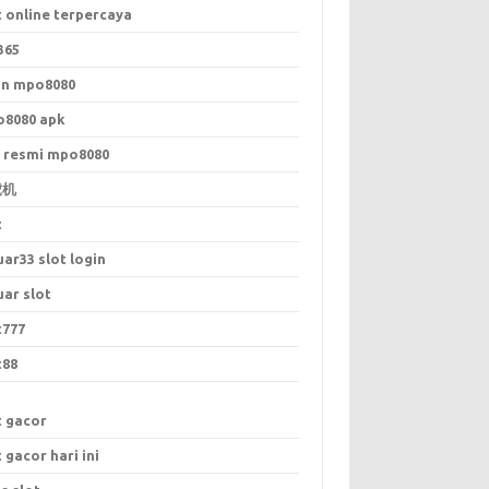
t online terpercaya
365
in mpo8080
8080 apk
k resmi mpo8080
虎机
t
uar33 slot login
uar slot
t777
t88
t gacor
t gacor hari ini