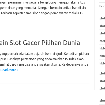
 dengan permainannya segera bergabung menggunakan situs
Fasi
 permainan yang memadai. Dengan bermain setiap hari di sini
terbaru seperti game slot dengan pembayaran melalui E-
slo
slo
slo
ain Slot Gacor Pilihan Dunia
mej
hk
yang pernah ada dalam sejarah bermain judi. Kehadiran pilihan
hk
pa pun. Pasalnya permainan yang anda mainkan ini tidak akan
hk
am hal baru yang bisa anda rasakan disana. Ke depannya anda
…
Read More »
slo
slo
slo
slo