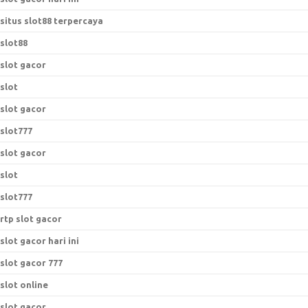
situs slot88 terpercaya
slot88
slot gacor
slot
slot gacor
slot777
slot gacor
slot
slot777
rtp slot gacor
slot gacor hari ini
slot gacor 777
slot online
slot gacor