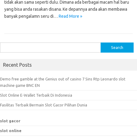
tidak akan sama seperti dulu. Dimana ada berbagai macam hal baru
yang bisa anda rasakan disana. Ke depannya anda akan membawa
banyak pengalamn seru di…
Read More »
Search
for:
Recent Posts
Demo free gamble at the Genius out of casino 7 Sins Rtp Leonardo slot
machine game BNC EN
Slot Online E-Wallet Terbaik Di Indonesia
Fasilitas Terbaik Bermain Slot Gacor Pilihan Dunia
slot gacor
slot online