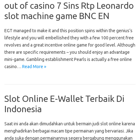
out of casino 7 Sins Rtp Leonardo
slot machine game BNC EN
EGT managed to make it and this position spins within the genius’s
lifestyle and you will embellished they with a few 100 percent free
revolves and a great incentive online game for good level. Although
there are specific requirements – you should enjoy an advantage
mini-game. Gambling establishment Pearls is actually a free online
casino…
Read More »
Slot Online E-Wallet Terbaik Di
Indonesia
Saat ini anda akan dimudahkan untuk bermain judi slot online karena
menghadirkan berbagai macam tipe permainan yang bervariasi. Jika
anda suka dengan permainannya segera bergabung menggunakan