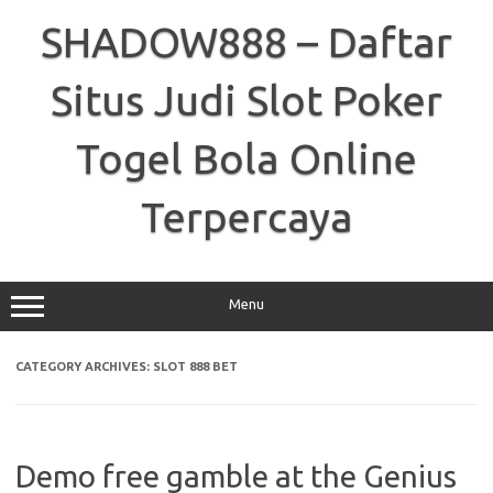
Skip
to
SHADOW888 – Daftar
content
Situs Judi Slot Poker
Togel Bola Online
Terpercaya
Menu
CATEGORY ARCHIVES:
SLOT 888 BET
Demo free gamble at the Genius