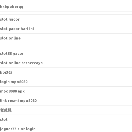
hkbpokerqq
slot gacor
slot gacor hari ini
slot online
slot88 gacor
slot online terpercaya
koi365
login mpo8080
mpo8080 apk
link resmi mpo8080
老虎机
slot
jaguar33 slot login