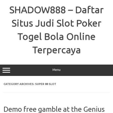
Skip
to
SHADOW888 – Daftar
content
Situs Judi Slot Poker
Togel Bola Online
Terpercaya
Menu
CATEGORY ARCHIVES:
SUPER 88 SLOT
Demo free gamble at the Genius