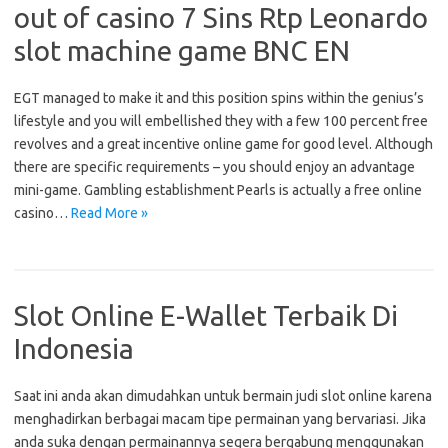
out of casino 7 Sins Rtp Leonardo
slot machine game BNC EN
EGT managed to make it and this position spins within the genius’s
lifestyle and you will embellished they with a few 100 percent free
revolves and a great incentive online game for good level. Although
there are specific requirements – you should enjoy an advantage
mini-game. Gambling establishment Pearls is actually a free online
casino…
Read More »
Slot Online E-Wallet Terbaik Di
Indonesia
Saat ini anda akan dimudahkan untuk bermain judi slot online karena
menghadirkan berbagai macam tipe permainan yang bervariasi. Jika
anda suka dengan permainannya segera bergabung menggunakan