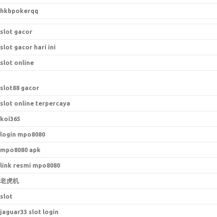
hkbpokerqq
slot gacor
slot gacor hari ini
slot online
slot88 gacor
slot online terpercaya
koi365
login mpo8080
mpo8080 apk
link resmi mpo8080
老虎机
slot
jaguar33 slot login