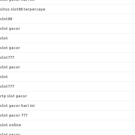
situs slot88 terpercaya
slot88
slot gacor
slot
slot gacor
slot777
slot gacor
slot
slot777
rtp slot gacor
slot gacor hari ini
slot gacor 777
slot online
slot gacor