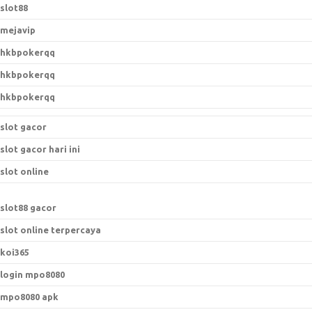
slot88
mejavip
hkbpokerqq
hkbpokerqq
hkbpokerqq
slot gacor
slot gacor hari ini
slot online
slot88 gacor
slot online terpercaya
koi365
login mpo8080
mpo8080 apk