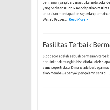
permainan yang bervariasi. Jika anda suka
yang berlisensi untuk mendapatkan fasilitas
anda akan mendapatkan sejumlah permainan 
Wallet. Proses…
Read More »
Fasilitas Terbaik Berm
Slot gacor adalah sebuah permainan terbaik 
seru ini tidak mungkin bisa ditolak oleh sia
sama seperti dulu. Dimana ada berbagai mac
akan membawa banyak pengalamn seru di