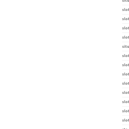
sit
slo
slo
slo
slo
sit
slo
slo
slo
slo
slo
slo
slo
slo