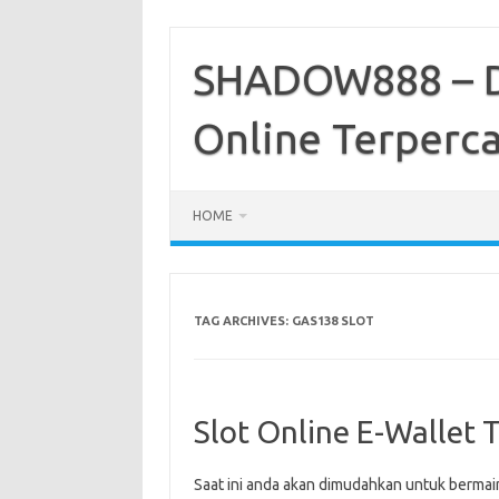
Skip
to
content
SHADOW888 – Daf
Online Terperc
HOME
TAG ARCHIVES:
GAS138 SLOT
Slot Online E-Wallet T
Saat ini anda akan dimudahkan untuk bermai