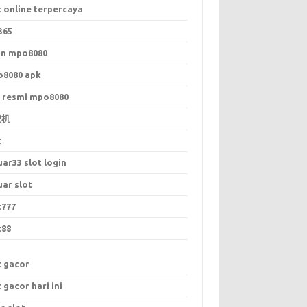
t online terpercaya
365
in mpo8080
8080 apk
k resmi mpo8080
虎机
t
uar33 slot login
uar slot
t777
t88
t gacor
t gacor hari ini