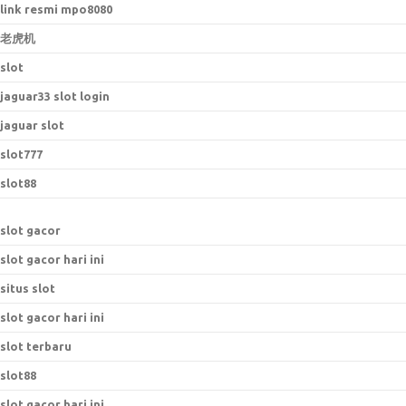
link resmi mpo8080
老虎机
slot
jaguar33 slot login
jaguar slot
slot777
slot88
slot gacor
slot gacor hari ini
situs slot
slot gacor hari ini
slot terbaru
slot88
slot gacor hari ini