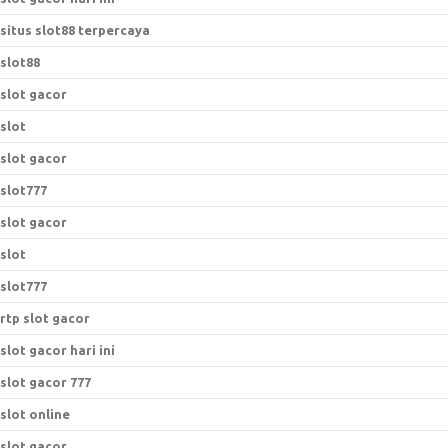
situs slot88 terpercaya
slot88
slot gacor
slot
slot gacor
slot777
slot gacor
slot
slot777
rtp slot gacor
slot gacor hari ini
slot gacor 777
slot online
slot gacor