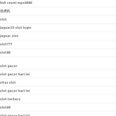
link resmi mpo8080
老虎机
slot
jaguar33 slot login
jaguar slot
slot777
slot88
slot gacor
slot gacor hari ini
situs slot
slot gacor hari ini
slot terbaru
slot88
slot gacor hari ini