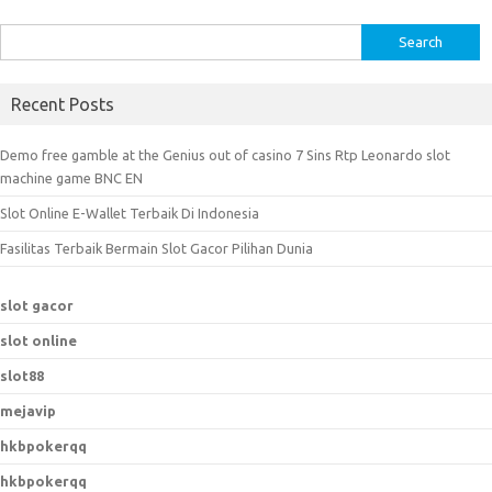
Search
for:
Recent Posts
Demo free gamble at the Genius out of casino 7 Sins Rtp Leonardo slot
machine game BNC EN
Slot Online E-Wallet Terbaik Di Indonesia
Fasilitas Terbaik Bermain Slot Gacor Pilihan Dunia
slot gacor
slot online
slot88
mejavip
hkbpokerqq
hkbpokerqq