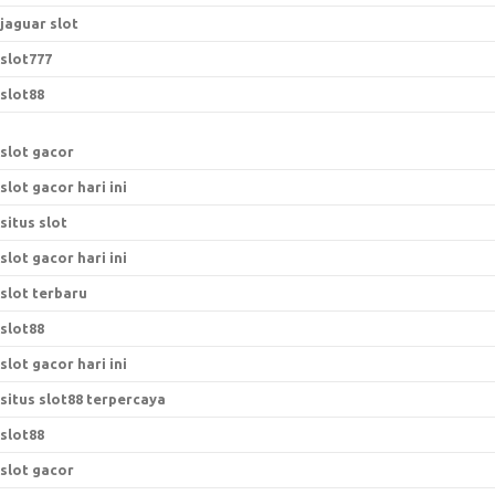
jaguar slot
slot777
slot88
slot gacor
slot gacor hari ini
situs slot
slot gacor hari ini
slot terbaru
slot88
slot gacor hari ini
situs slot88 terpercaya
slot88
slot gacor