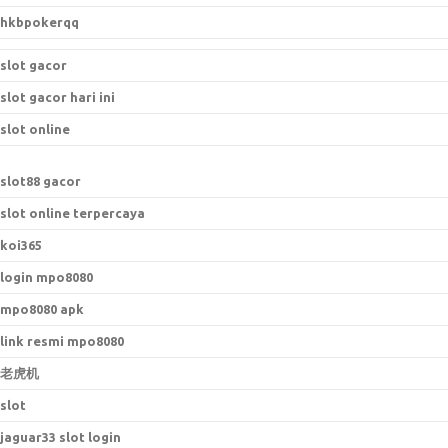
hkbpokerqq
slot gacor
slot gacor hari ini
slot online
slot88 gacor
slot online terpercaya
koi365
login mpo8080
mpo8080 apk
link resmi mpo8080
老虎机
slot
jaguar33 slot login