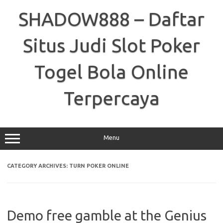
Skip
to
SHADOW888 – Daftar
content
Situs Judi Slot Poker
Togel Bola Online
Terpercaya
Menu
CATEGORY ARCHIVES:
TURN POKER ONLINE
Demo free gamble at the Genius