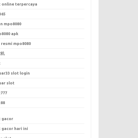
t online terpercaya
365
in mpo8080
8080 apk
k resmi mpo8080
虎机
t
uar33 slot login
uar slot
t777
t88
t gacor
t gacor hari ini