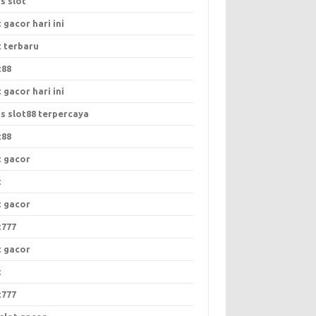
us slot
t gacor hari ini
t terbaru
t88
t gacor hari ini
us slot88 terpercaya
t88
t gacor
t
t gacor
t777
t gacor
t
t777