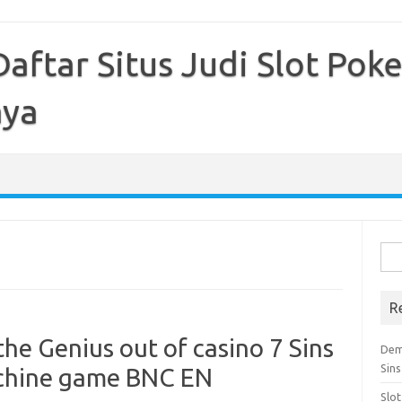
tar Situs Judi Slot Poke
aya
Sea
for:
R
he Genius out of casino 7 Sins
Dem
Sin
achine game BNC EN
Slot