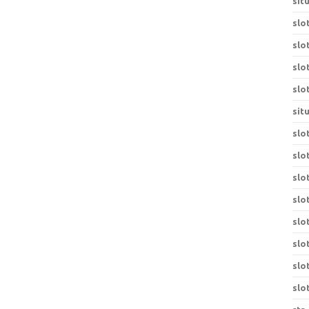
sit
slo
slo
slo
slo
sit
slo
slo
slo
slo
slo
slo
slo
slo