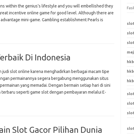
ns within the genius’s lifestyle and you will embellished they
Fasi
reat incentive online game for good level. Although there are
n advantage mini-game. Gambling establishment Pearls is
slo
slo
slo
mej
erbaik Di Indonesia
hk
n judi slot online karena menghadirkan berbagai macam tipe
hk
 dengan permainannya segera bergabung menggunakan situs
hk
 permainan yang memadai. Dengan bermain setiap hari di sini
terbaru seperti game slot dengan pembayaran melalui E-
slo
slo
slo
ain Slot Gacor Pilihan Dunia
slo