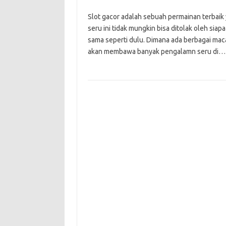
Slot gacor adalah sebuah permainan terbaik 
seru ini tidak mungkin bisa ditolak oleh sia
sama seperti dulu. Dimana ada berbagai mac
akan membawa banyak pengalamn seru di