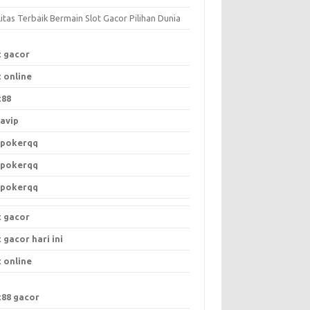
litas Terbaik Bermain Slot Gacor Pilihan Dunia
t gacor
t online
t88
avip
bpokerqq
bpokerqq
bpokerqq
t gacor
t gacor hari ini
t online
t88 gacor