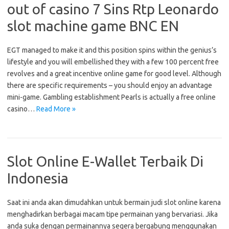
out of casino 7 Sins Rtp Leonardo
slot machine game BNC EN
EGT managed to make it and this position spins within the genius’s
lifestyle and you will embellished they with a few 100 percent free
revolves and a great incentive online game for good level. Although
there are specific requirements – you should enjoy an advantage
mini-game. Gambling establishment Pearls is actually a free online
casino…
Read More »
Slot Online E-Wallet Terbaik Di
Indonesia
Saat ini anda akan dimudahkan untuk bermain judi slot online karena
menghadirkan berbagai macam tipe permainan yang bervariasi. Jika
anda suka dengan permainannya segera bergabung menggunakan