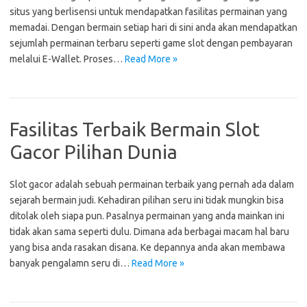
situs yang berlisensi untuk mendapatkan fasilitas permainan yang
memadai. Dengan bermain setiap hari di sini anda akan mendapatkan
sejumlah permainan terbaru seperti game slot dengan pembayaran
melalui E-Wallet. Proses…
Read More »
Fasilitas Terbaik Bermain Slot
Gacor Pilihan Dunia
Slot gacor adalah sebuah permainan terbaik yang pernah ada dalam
sejarah bermain judi. Kehadiran pilihan seru ini tidak mungkin bisa
ditolak oleh siapa pun. Pasalnya permainan yang anda mainkan ini
tidak akan sama seperti dulu. Dimana ada berbagai macam hal baru
yang bisa anda rasakan disana. Ke depannya anda akan membawa
banyak pengalamn seru di…
Read More »