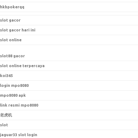
hkbpokerqq
slot gacor
slot gacor hari ini
slot online
slot88 gacor
slot online terpercaya
koi365
login mpo8080
mpo8080 apk
link resmi mpo8080
老虎机
slot
jaguar33 slot login